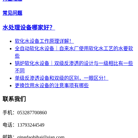
常见问题
水处理设备哪家好？
软化水设备工作原理详解！
全自动软化水设备｜自来水厂使用软化水工艺的水要软
些
锅炉软化水设备｜双级反渗透的设计与一级相比有一些
不同
单级反渗透设备和双级的区别，一眼区分！
更换饮用水设备的注意事项有哪些
联系我们
手机：053287700860
电话：13793244549
邮箱：qingdaobihai@sian.com