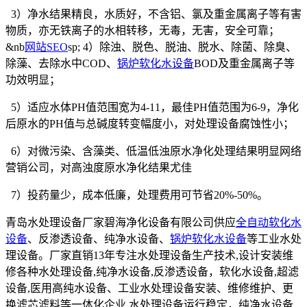
3）净水结果精良，水质好，不含铝、氯及重金属离子等有害
物质，亦无铁离子的水相转移，无毒，无害，安全可靠；
&nb
网站SEO
sp; 4）除浊、脱色、脱油、脱水、除菌、除臭、
除藻、去除水中COD、
锅炉软化水设备
BOD及重金属离子等
功效明显；
5）适应水体PH值范围宽为4-11，最佳PH值范围为6-9，净化
后原水的PH值与总碱度转变幅度小，对处理设备腐蚀性小；
6）对微污染、含藻类、低温低浊原水净化处理结果明显网络
营销公司，对高浊度原水净化结果尤佳
7）投药量少，成本低廉，处理费用可节省20%-50%。
青岛水处理设备厂家碧海净化设备有限公司供应
全自动软化水
设备
、反渗透设备、纯净水设备、
锅炉软化水设备
等工业水处
理设备。厂家直销13年专注水处理设备生产技术,设计安装维
修各种水处理设备,纯净水设备,反渗透设备，软化水设备,超滤
设备,医用高纯水设备、工业水处理设备安装、维修维护、更
换滤芯滤料等一体化企业,水处理设备运行稳定，纯净水设备