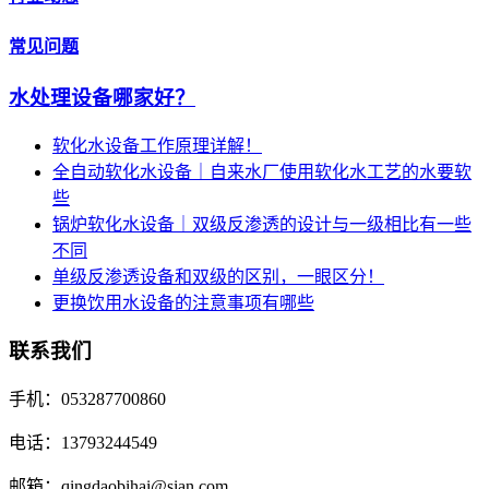
常见问题
水处理设备哪家好？
软化水设备工作原理详解！
全自动软化水设备｜自来水厂使用软化水工艺的水要软
些
锅炉软化水设备｜双级反渗透的设计与一级相比有一些
不同
单级反渗透设备和双级的区别，一眼区分！
更换饮用水设备的注意事项有哪些
联系我们
手机：053287700860
电话：13793244549
邮箱：qingdaobihai@sian.com