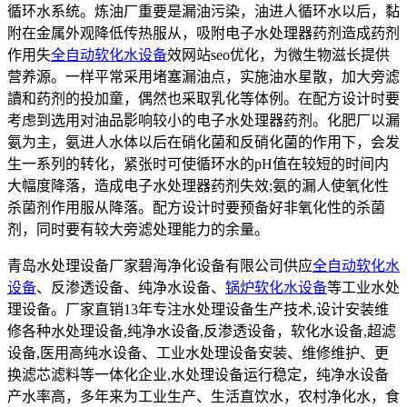
循环水系统。炼油厂重要是漏油污染，油进人循环水以后，黏
附在金属外观降低传热服从，吸附电子水处理器药剂造成药剂
作用失
全自动软化水设备
效网站seo优化，为微生物滋长提供
营养源。一样平常采用堵塞漏油点，实施油水星散，加大旁滤
讀和药剂的投加童，偶然也采取乳化等体例。在配方设计时要
考虑到选用对油品影响较小的电子水处理器药剂。化肥厂以漏
氨为主，氨进人水体以后在硝化菌和反硝化菌的作用下，会发
生一系列的转化，紧张时可使循环水的pH值在较短的时间内
大幅度降落，造成电子水处理器药剂失效;氨的漏人使氧化性
杀菌剂作用服从降落。配方设计时要预备好非氧化性的杀菌
剂，同时要有较大旁滤处理能力的余量。
青岛水处理设备厂家碧海净化设备有限公司供应
全自动软化水
设备
、反渗透设备、纯净水设备、
锅炉软化水设备
等工业水处
理设备。厂家直销13年专注水处理设备生产技术,设计安装维
修各种水处理设备,纯净水设备,反渗透设备，软化水设备,超滤
设备,医用高纯水设备、工业水处理设备安装、维修维护、更
换滤芯滤料等一体化企业,水处理设备运行稳定，纯净水设备
产水率高，多年来为工业生产、生活直饮水，农村净化水，食