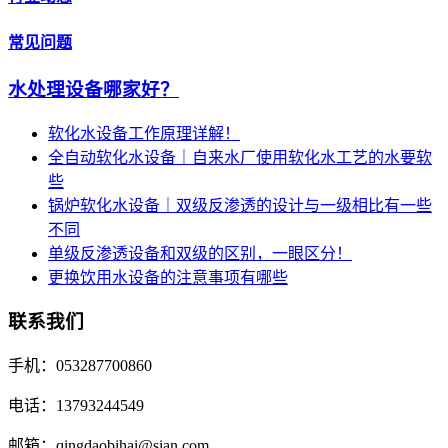
常见问题
水处理设备哪家好？
软化水设备工作原理详解！
全自动软化水设备｜自来水厂使用软化水工艺的水要软
些
锅炉软化水设备｜双级反渗透的设计与一级相比有一些
不同
单级反渗透设备和双级的区别，一眼区分！
更换饮用水设备的注意事项有哪些
联系我们
手机：053287700860
电话：13793244549
邮箱：qingdaobihai@sian.com