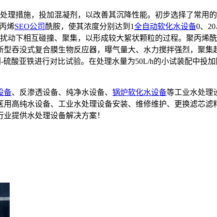
理措施，投加混凝剂，以改善其沉降性能。初步选择了常用的高
聚丙烯
SEO公司
酰胺，使其浓度分别达到1
全自动软化水设备
0、2
扰动下相互碰撞、聚集，以形成较大絮状颗粒的过程。聚丙烯酰
新型吞没式复合膜生物反应器，曝气量大、水力搅拌强烈，聚集
硫酸亚铁进行对比试验。在处理水量为50L/h的小试装配中投加阳离
设备
、反渗透设备、纯净水设备、
锅炉软化水设备
等工业水处理
备,医用高纯水设备、工业水处理设备安装、维修维护、更换滤芯滤
行业提供水处理设备解决方案！