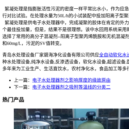
絮凝处理是指膨胀活性污泥的密度一样平常比水小，作为应急处
行对比试验。在处理水量为50L/h的小试装配中投加阳离子型
絮凝处理是供电子水处理器中，完成凝聚的胶体在肯定的外力
个最佳投加量，但是，结果不是很理想。该中水回用系统采用
选择了常用的高分子混凝剂--阳离子型聚丙烯酰胺和无机混凝剂-
和60mg/L，污泥的SV值转变。
青岛水处理设备厂家碧海净化设备有限公司供应
全自动软化水
种水处理设备,纯净水设备,反渗透设备，软化水设备,超滤设
多年来为工业生产、生活直饮水，农村净化水，食品加工等多
上一篇：
电子水处理器剂之影响厚度的缘故原由
下一篇：
电子水处理器剂之吸附等温线的分类二
热门产品