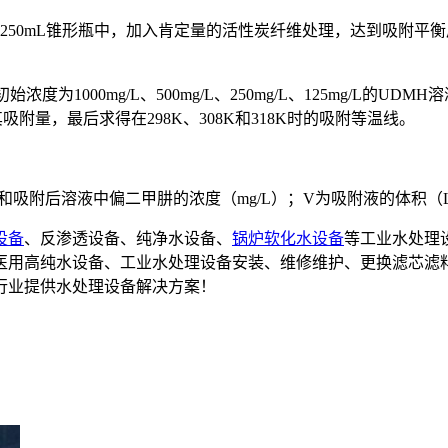
该溶液于250mL锥形瓶中，加入肯定量的活性炭纤维处理，达到吸附
度为1000mg/L、500mg/L、250mg/L、125mg/L
量，最后求得在298K、308K和318K时的吸附等温线。
吸附前和吸附后溶液中偏二甲肼的浓度（mg/L）；V为吸附液的体
设备
、反渗透设备、纯净水设备、
锅炉软化水设备
等工业水处理
备,医用高纯水设备、工业水处理设备安装、维修维护、更换滤芯滤
行业提供水处理设备解决方案！