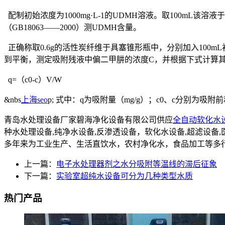
配制初始浓度为1000mg·L-1的UDMH溶液。取100mL
（GB18063——2000）测UDMH含量。
正确称取0.6g的活性炭纤维于具塞锥形瓶中，分别加入100mL初始浓
到平衡，测定吸附残液中偏二甲肼的浓度C，并根据下式计算其吸附
q=（c0-c）V/W
&nbs
上海seo
p; 式中：q为吸附量（mg/g）；c0、c分别为
青岛水处理设备厂家碧海净化设备有限公司供应
全自动软化水
种水处理设备,纯净水设备,反渗透设备，软化水设备,超滤设
多年来为工业生产、生活直饮水，农村净化水，食品加工等多
上一篇：
电子水处理器剂之水分吸附等温线的滞后征象
下一篇：
实验室超纯水设备可分为几种类型水质
热门产品