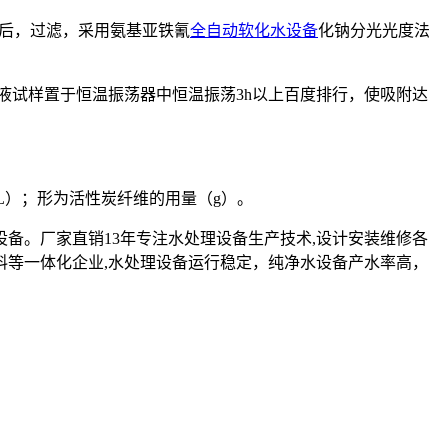
平衡后，过滤，采用氨基亚铁氰
全自动软化水设备
化钠分光光度法
的UDMH溶液试样置于恒温振荡器中恒温振荡3h以上百度排行，使吸附达
积（L）；形为活性炭纤维的用量（g）。
设备。厂家直销13年专注水处理设备生产技术,设计安装维修各
料等一体化企业,水处理设备运行稳定，纯净水设备产水率高，