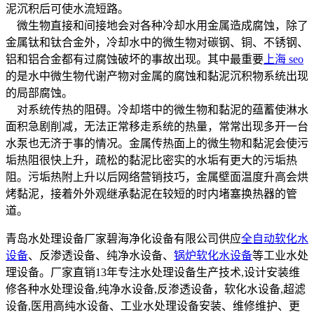
泥沉积后可使水流短路。
微生物直接和间接地会对各种冷却水用金属造成腐蚀，除了
金属钛和钛合金外，冷却水中的微生物对碳钢、铜、不锈钢、
铝和铝合金都有过腐蚀破坏的事故出现。其中最重要
上海 seo
的是水中微生物代谢产物对金属的腐蚀和黏泥沉积物系统出现
的局部腐蚀。
对系统传热的阻碍。冷却塔中的微生物和黏泥的蕴蓄使淋水
面积急剧削减，无法正常移走系统的热量，常常出现多开一台
水泵也无济于事的情况。金属传热面上的微生物和黏泥会使污
垢热阻很快上升，疏松的黏泥比密实的水垢有更大的污垢热
阻。污垢热附上升以后网络营销技巧，金属壁面温度升高会烘
烤黏泥，接着外外观继承黏泥在较短的时内堵塞换热器的管
道。
青岛水处理设备厂家碧海净化设备有限公司供应
全自动软化水
设备
、反渗透设备、纯净水设备、
锅炉软化水设备
等工业水处
理设备。厂家直销13年专注水处理设备生产技术,设计安装维
修各种水处理设备,纯净水设备,反渗透设备，软化水设备,超滤
设备,医用高纯水设备、工业水处理设备安装、维修维护、更