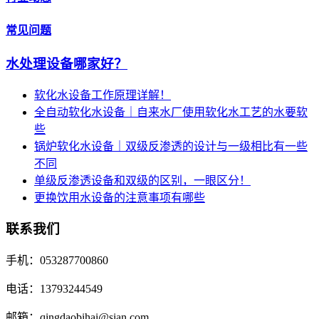
常见问题
水处理设备哪家好？
软化水设备工作原理详解！
全自动软化水设备｜自来水厂使用软化水工艺的水要软
些
锅炉软化水设备｜双级反渗透的设计与一级相比有一些
不同
单级反渗透设备和双级的区别，一眼区分！
更换饮用水设备的注意事项有哪些
联系我们
手机：053287700860
电话：13793244549
邮箱：qingdaobihai@sian.com