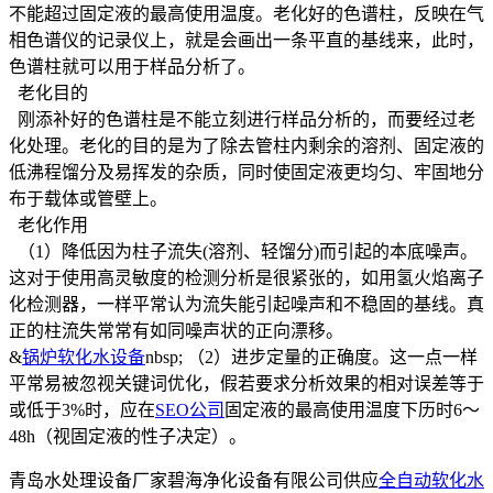
不能超过固定液的最高使用温度。老化好的色谱柱，反映在气
相色谱仪的记录仪上，就是会画出一条平直的基线来，此时，
色谱柱就可以用于样品分析了。
老化目的
刚添补好的色谱柱是不能立刻进行样品分析的，而要经过老
化处理。老化的目的是为了除去管柱内剩余的溶剂、固定液的
低沸程馏分及易挥发的杂质，同时使固定液更均匀、牢固地分
布于载体或管壁上。
老化作用
（1）降低因为柱子流失(溶剂、轻馏分)而引起的本底噪声。
这对于使用高灵敏度的检测分析是很紧张的，如用氢火焰离子
化检测器，一样平常认为流失能引起噪声和不稳固的基线。真
正的柱流失常常有如同噪声状的正向漂移。
&
锅炉软化水设备
nbsp; （2）进步定量的正确度。这一点一样
平常易被忽视关键词优化，假若要求分析效果的相对误差等于
或低于3%时，应在
SEO公司
固定液的最高使用温度下历时6～
48h（视固定液的性子决定）。
青岛水处理设备厂家碧海净化设备有限公司供应
全自动软化水