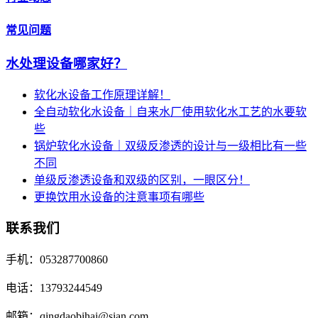
常见问题
水处理设备哪家好？
软化水设备工作原理详解！
全自动软化水设备｜自来水厂使用软化水工艺的水要软
些
锅炉软化水设备｜双级反渗透的设计与一级相比有一些
不同
单级反渗透设备和双级的区别，一眼区分！
更换饮用水设备的注意事项有哪些
联系我们
手机：053287700860
电话：13793244549
邮箱：qingdaobihai@sian.com