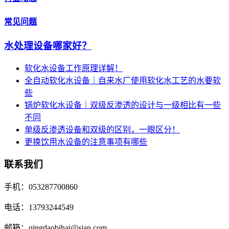
常见问题
水处理设备哪家好？
软化水设备工作原理详解！
全自动软化水设备｜自来水厂使用软化水工艺的水要软
些
锅炉软化水设备｜双级反渗透的设计与一级相比有一些
不同
单级反渗透设备和双级的区别，一眼区分！
更换饮用水设备的注意事项有哪些
联系我们
手机：053287700860
电话：13793244549
邮箱：qingdaobihai@sian.com