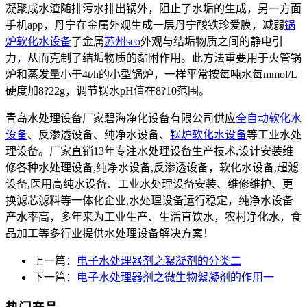
凝聚成水渣随排污水排出锅外，阻止了水垢的生成，另一方面
手机app，丹宁在金属外观生成一层丹宁酸铁珍爱膜，减弱
锅
炉软化水设备
了金属
苏州seo
外观与结垢物质之间的静电引
力，从而克制了结垢物质的黏附作用。此方法重要用于火管锅
炉和蒸发量小于4t/h的小型锅炉，一样平常按每吨水每mmol/L
硬度加8?22g，调节锅水pH值在8?10范围。
青岛水处理设备厂家碧海净化设备有限公司供应
全自动软化水
设备
、反渗透设备、纯净水设备、
锅炉软化水设备
等工业水处
理设备。厂家直销13年专注水处理设备生产技术,设计安装维
修各种水处理设备,纯净水设备,反渗透设备，软化水设备,超滤
设备,医用高纯水设备、工业水处理设备安装、维修维护、更
换滤芯滤料等一体化企业,水处理设备运行稳定，纯净水设备
产水率高，多年来为工业生产、生活直饮水，农村净化水，食
品加工等多行业提供水处理设备解决方案！
上一篇：
电子水处理器剂之絮凝剂的分类二
下一篇：
电子水处理器剂之微生物絮凝剂的作用一