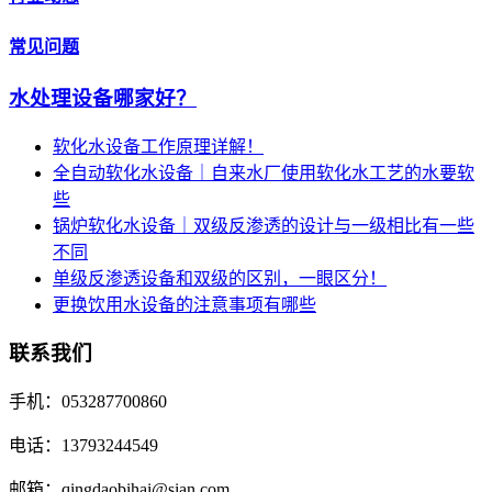
常见问题
水处理设备哪家好？
软化水设备工作原理详解！
全自动软化水设备｜自来水厂使用软化水工艺的水要软
些
锅炉软化水设备｜双级反渗透的设计与一级相比有一些
不同
单级反渗透设备和双级的区别，一眼区分！
更换饮用水设备的注意事项有哪些
联系我们
手机：053287700860
电话：13793244549
邮箱：qingdaobihai@sian.com