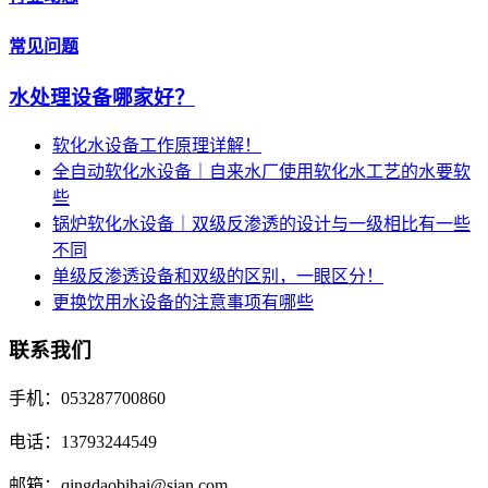
常见问题
水处理设备哪家好？
软化水设备工作原理详解！
全自动软化水设备｜自来水厂使用软化水工艺的水要软
些
锅炉软化水设备｜双级反渗透的设计与一级相比有一些
不同
单级反渗透设备和双级的区别，一眼区分！
更换饮用水设备的注意事项有哪些
联系我们
手机：053287700860
电话：13793244549
邮箱：qingdaobihai@sian.com