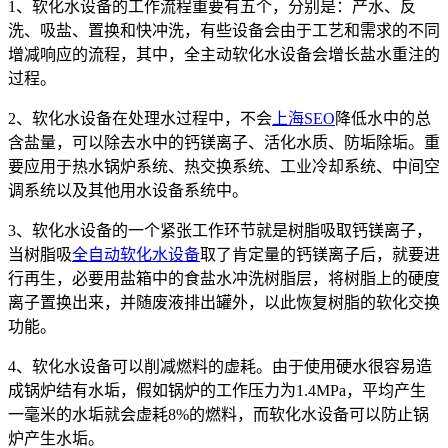
1、软化水设备的工作流程重要有五个，分别是：产水、反
洗、吸盐、置换和快冲洗，有些设备会由于工艺和需求的不同
增减响应的流程，其中，全主动软化水设备会增长盐水重注的
过程。
2、软化水设备在处理水过程中，不会
上海SEO
降低水中的总
含盐量，可以除去水中的钙镁离子、活化水质、防垢除垢。重
要应用于热水锅炉系统、热交换系统、工业冷却系统、中间空
调系统以及其他用水设备系统中。
3、软化水设备的一个紧张工作环节就是树脂吸取钙镁离子，
当树脂吸
全自动软化水设备
取了肯定量的钙镁离子后，就要进
行再生，必要用盐箱中的食盐水冲洗树脂层，将树脂上的硬度
离子置换出来，并随废液排出罐外，以此恢复树脂的软化交换
功能。
4、软化水设备可以削减燃料的虚耗。由于使用硬水很容易造
成锅炉结有水垢，假如锅炉的工作压力为1.4MPa，平均产生
一毫米的水垢就会虚耗8%的燃料，而软化水设备可以防止锅
炉产生水垢。