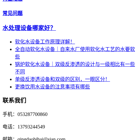
常见问题
水处理设备哪家好？
软化水设备工作原理详解！
全自动软化水设备｜自来水厂使用软化水工艺的水要软
些
锅炉软化水设备｜双级反渗透的设计与一级相比有一些
不同
单级反渗透设备和双级的区别，一眼区分！
更换饮用水设备的注意事项有哪些
联系我们
手机：053287700860
电话：13793244549
邮箱：qingdaobihai@sian.com