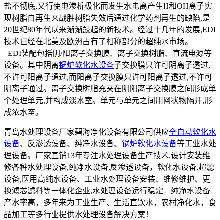
盐不彻底,又行使电渗析极化而发生水电离产生H和OH离子实
现树脂自再生来战胜树脂失效后通过化学药剂再生的缺陷,是
20世纪80年代以来渐渐鼓起的新技术。经过十几年的发展,EDI
技术已经在北美及欧洲占有了相称部分的超纯水市场。
EDI装配包括阴/阳离子交换膜、离子交换树脂、直流电源等
设备。其中阴离
锅炉软化水设备
子交换膜只许可阴离子透过,
不许可阳离子通过,而阳离子交换膜只许可阳离子透过,不许可
阴离子通过。离子交换树脂充夹在阴阳离子交换膜之间形成单
个处理单元,并构成淡水室。单元与单元之间用网状物隔开,形
成浓水室。
青岛水处理设备厂家碧海净化设备有限公司供应
全自动软化水
设备
、反渗透设备、纯净水设备、
锅炉软化水设备
等工业水处
理设备。厂家直销13年专注水处理设备生产技术,设计安装维
修各种水处理设备,纯净水设备,反渗透设备，软化水设备,超滤
设备,医用高纯水设备、工业水处理设备安装、维修维护、更
换滤芯滤料等一体化企业,水处理设备运行稳定，纯净水设备
产水率高，多年来为工业生产、生活直饮水，农村净化水，食
品加工等多行业提供水处理设备解决方案！