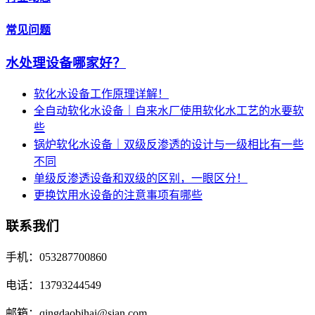
常见问题
水处理设备哪家好？
软化水设备工作原理详解！
全自动软化水设备｜自来水厂使用软化水工艺的水要软
些
锅炉软化水设备｜双级反渗透的设计与一级相比有一些
不同
单级反渗透设备和双级的区别，一眼区分！
更换饮用水设备的注意事项有哪些
联系我们
手机：053287700860
电话：13793244549
邮箱：qingdaobihai@sian.com