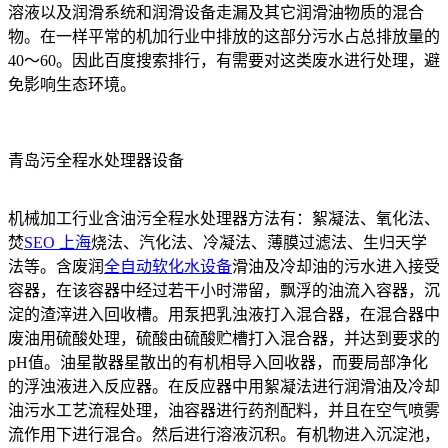
溶液以及润滑系统和润滑设备走漏及其它润滑油物质的混合
物。在一样平常的机加行业中排放的这部分污水占总排放量的
40～60。因此百度搜索排行，有需要对这类废水进行处理，避
免影响生态环境。
青岛污全程水处理器设备
机械加工行业含油污全程水处理器方法有：絮凝法、氧化法、
焚
SEO 上海
烧法、汽化法、冷凝法、薄膜过滤法、生归天学
法等。含废润
全自动软化水设备
滑油及冷却油的污水进入接受
容器，在该容器中经过若干小时滞留，飘浮的油流入容器，沉
淀的渣滓进入回收槽。用泵把乳浊液打入混合器，在混合器中
废油用硫酸处理，硫酸由硫酸贮槽打入混合器，并达到要求的
pH值。油星散器星散出的有机相导入回收器，而要局部净化
的浮浊液进入反应器。在反应器中用絮凝法进行润滑油及冷却
油污水工艺流程处理，油容器进行药剂配料，并且在空气喷雾
流作用下进行混合。然后进行溶液沉积。有机物进入沉淀池，