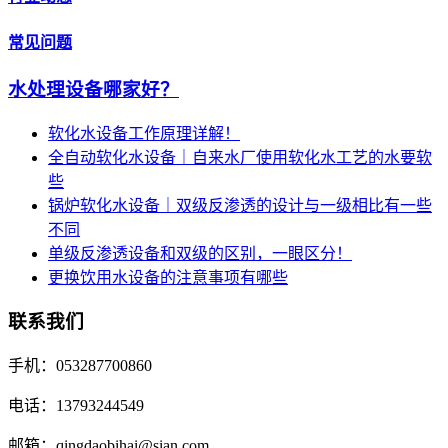
常见问题
水处理设备哪家好？
软化水设备工作原理详解！
全自动软化水设备｜自来水厂使用软化水工艺的水要软
些
锅炉软化水设备｜双级反渗透的设计与一级相比有一些
不同
单级反渗透设备和双级的区别，一眼区分！
更换饮用水设备的注意事项有哪些
联系我们
手机：053287700860
电话：13793244549
邮箱：qingdaobihai@sian.com