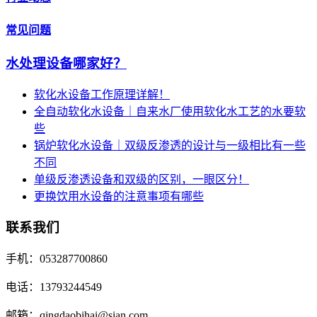
常见问题
水处理设备哪家好？
软化水设备工作原理详解！
全自动软化水设备｜自来水厂使用软化水工艺的水要软
些
锅炉软化水设备｜双级反渗透的设计与一级相比有一些
不同
单级反渗透设备和双级的区别，一眼区分！
更换饮用水设备的注意事项有哪些
联系我们
手机：053287700860
电话：13793244549
邮箱：qingdaobihai@sian.com