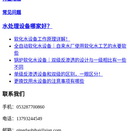
常见问题
水处理设备哪家好？
软化水设备工作原理详解！
全自动软化水设备｜自来水厂使用软化水工艺的水要软
些
锅炉软化水设备｜双级反渗透的设计与一级相比有一些
不同
单级反渗透设备和双级的区别，一眼区分！
更换饮用水设备的注意事项有哪些
联系我们
手机：053287700860
电话：13793244549
邮箱：qingdaobihai@sian.com