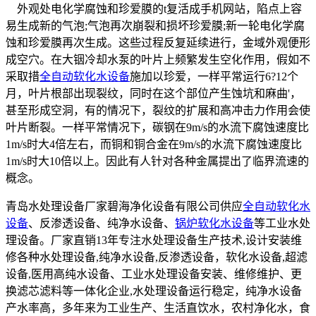
外观处电化学腐蚀和珍爱膜的t复活成手机网站，陷点上容
易生成新的气泡;气泡再次崩裂和损坏珍爱膜;新一轮电化学腐
蚀和珍爱膜再次生成。这些过程反复延续进行，金域外观便形
成空穴。在大铟冷却水泵的叶片上频繁发生空化作用，假如不
采取措
全自动软化水设备
施加以珍爱，一样平常运行6?12个
月，叶片根部出现裂纹，同时在这个部位产生蚀坑和麻曲'，
甚至形成空洞，有的情况下，裂纹的扩展和高冲击力作用会使
叶片断裂。一样平常情况下，碳钢在9m/s的水流下腐蚀速度比
1m/s时大4倍左右，而铜和铜合金在9m/s的水流下腐蚀速度比
1m/s时大10倍以上。因此有人针对各种金属提出了临界流速的
概念。
青岛水处理设备厂家碧海净化设备有限公司供应
全自动软化水
设备
、反渗透设备、纯净水设备、
锅炉软化水设备
等工业水处
理设备。厂家直销13年专注水处理设备生产技术,设计安装维
修各种水处理设备,纯净水设备,反渗透设备，软化水设备,超滤
设备,医用高纯水设备、工业水处理设备安装、维修维护、更
换滤芯滤料等一体化企业,水处理设备运行稳定，纯净水设备
产水率高，多年来为工业生产、生活直饮水，农村净化水，食