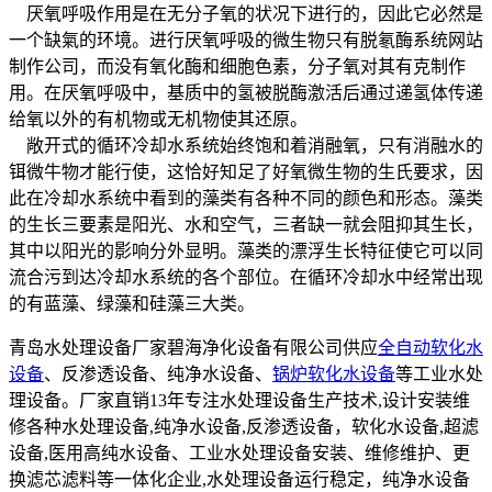
厌氧呼吸作用是在无分子氧的状况下进行的，因此它必然是
一个缺氣的环境。进行厌氧呼吸的微生物只有脱氡酶系统网站
制作公司，而没有氧化酶和细胞色素，分子氧对其有克制作
用。在厌氧呼吸中，基质中的氢被脱酶激活后通过递氢体传递
给氧以外的有机物或无机物使其还原。
敞开式的循环冷却水系统始终饱和着消融氧，只有消融水的
铒微牛物才能行使，这恰好知足了好氧微生物的生氏要求，因
此在冷却水系统中看到的藻类有各种不同的颜色和形态。藻类
的生长三要素是阳光、水和空气，三者缺一就会阻抑其生长，
其中以阳光的影响分外显明。藻类的漂浮生长特征使它可以同
流合污到达冷却水系统的各个部位。在循环冷却水中经常出现
的有蓝藻、绿藻和硅藻三大类。
青岛水处理设备厂家碧海净化设备有限公司供应
全自动软化水
设备
、反渗透设备、纯净水设备、
锅炉软化水设备
等工业水处
理设备。厂家直销13年专注水处理设备生产技术,设计安装维
修各种水处理设备,纯净水设备,反渗透设备，软化水设备,超滤
设备,医用高纯水设备、工业水处理设备安装、维修维护、更
换滤芯滤料等一体化企业,水处理设备运行稳定，纯净水设备