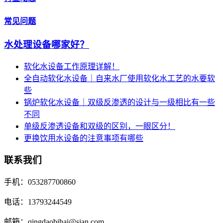
常见问题
水处理设备哪家好？
软化水设备工作原理详解！
全自动软化水设备｜自来水厂使用软化水工艺的水要软
些
锅炉软化水设备｜双级反渗透的设计与一级相比有一些
不同
单级反渗透设备和双级的区别，一眼区分！
更换饮用水设备的注意事项有哪些
联系我们
手机：053287700860
电话：13793244549
邮箱：qingdaobihai@sian.com