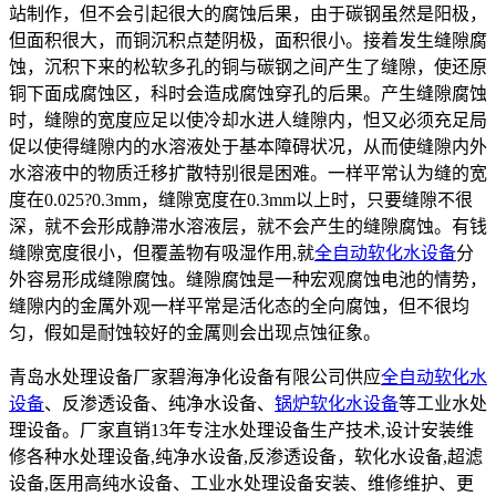
站制作，但不会引起很大的腐蚀后果，由于碳钢虽然是阳极，
但面积很大，而铜沉积点楚阴极，面积很小。接着发生缝隙腐
蚀，沉积下来的松软多孔的铜与碳钢之间产生了缝隙，使还原
铜下面成腐蚀区，科时会造成腐蚀穿孔的后果。产生缝隙腐蚀
时，缝隙的宽度应足以使冷却水进人缝隙内，怛又必须充足局
促以使得缝隙内的水溶液处于基本障碍状况，从而使缝隙内外
水溶液中的物质迁移扩散特别很是困难。一样平常认为缝的宽
度在0.025?0.3mm，缝隙宽度在0.3mm以上时，只要缝隙不很
深，就不会形成静滞水溶液层，就不会产生的缝隙腐蚀。有钱
缝隙宽度很小，但覆盖物有吸湿作用,就
全自动软化水设备
分
外容易形成缝隙腐蚀。缝隙腐蚀是一种宏观腐蚀电池的情势，
缝隙内的金厲外观一样平常是活化态的全向腐蚀，但不很均
匀，假如是耐蚀较好的金厲则会出现点蚀征象。
青岛水处理设备厂家碧海净化设备有限公司供应
全自动软化水
设备
、反渗透设备、纯净水设备、
锅炉软化水设备
等工业水处
理设备。厂家直销13年专注水处理设备生产技术,设计安装维
修各种水处理设备,纯净水设备,反渗透设备，软化水设备,超滤
设备,医用高纯水设备、工业水处理设备安装、维修维护、更