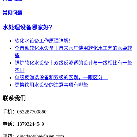
常见问题
水处理设备哪家好？
软化水设备工作原理详解！
全自动软化水设备｜自来水厂使用软化水工艺的水要软
些
锅炉软化水设备｜双级反渗透的设计与一级相比有一些
不同
单级反渗透设备和双级的区别，一眼区分！
更换饮用水设备的注意事项有哪些
联系我们
手机：053287700860
电话：13793244549
邮箱：qingdaobihai@sian.com