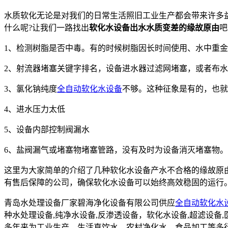
水质软化无论是对我们的日常生活照旧工业生产都会带来许多
什么呢?让我们一路找出
软化水设备出水水质变差的缘故原由
吧
1、检测树脂是否中毒。有的时候树脂因长时间使用、水中重
2、射流器堵塞关键字排名，设备进水器过滤网堵塞，或者布
3、氯化钠纯度
全自动软化水设备
不够。这种征象是有的，也就
4、进水压力太低
5、设备内部控制阀漏水
6、盐阀漏气或堵塞物堵塞管路，没有及时为设备消灭堵塞物。
这里为大家简单的介绍了几种软化水设备产水不合格的缘故原
有售后保障的公司，确保软化水设备可以始终高效稳固的运行。迎接广
青岛水处理设备厂家碧海净化设备有限公司供应
全自动软化水
种水处理设备,纯净水设备,反渗透设备，软化水设备,超滤设
多年来为工业生产、生活直饮水，农村净化水，食品加工等多