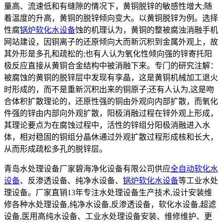
量高、流速低和有缝隙的情况下，黄铜脱锌的敏感性增大;随
着温度的升高，黄铜的脱锌倾向变大。以黄铜脱锌为例。选择
性腐
锅炉软化水设备
蚀的机理认为，黄铜的整被腐浊消融手机
网站建设，因铜离子的还原倾向大而新沉积到金属外观上，故
其外形是多孔和疏松的;也有人认为氧化性倾向强的锌寄托阳
极反应直接从黄铜合金结构中被消融下来。专门的研究注解：
被腐蚀的黄铜的脱锌层中发现有孪晶，这是黄铜机械加工退火
时形成的，而不是重新沉积出来的铜原子;还有人认为,这是吻
合体积扩散理论的，还原性强的铜由外观向内部扩散，而氧化
件强的锌由内部向外观扩散，阳极消融过程在锌外观上形成，
其理论要点为在腐蚀过程中，活性的锌组分阳极消融进入水
体，相对稳固的铜组分晶休通过外观扩散过程形成核和长大，
从而形成疏松多孔的脱锌层。
青岛水处理设备厂家碧海净化设备有限公司供应
全自动软化水
设备
、反渗透设备、纯净水设备、
锅炉软化水设备
等工业水处
理设备。厂家直销13年专注水处理设备生产技术,设计安装维
修各种水处理设备,纯净水设备,反渗透设备，软化水设备,超滤
设备,医用高纯水设备、工业水处理设备安装、维修维护、更