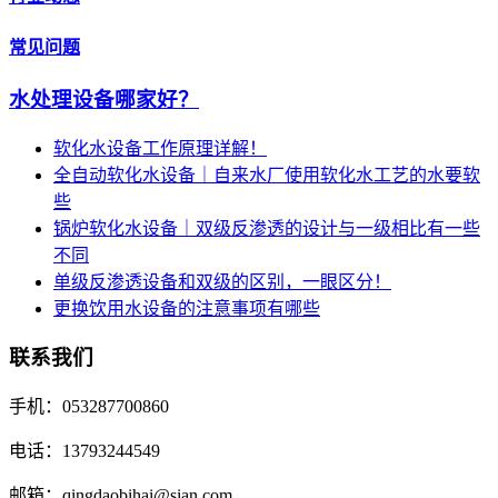
常见问题
水处理设备哪家好？
软化水设备工作原理详解！
全自动软化水设备｜自来水厂使用软化水工艺的水要软
些
锅炉软化水设备｜双级反渗透的设计与一级相比有一些
不同
单级反渗透设备和双级的区别，一眼区分！
更换饮用水设备的注意事项有哪些
联系我们
手机：053287700860
电话：13793244549
邮箱：qingdaobihai@sian.com