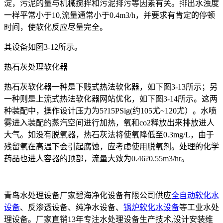
淀，污泥的量与机械搅拌和污泥排污等因素有关。排出水浊度
一样平常小于10,流量通常小于0.4m3/h，并要求有肯定的停顿
时间，使软化反应尽量完全。
其设备如图3-12所示。
热石灰处理软化器
热石灰软化器一种是下贱式热法软化器，如下图3-13所示；另
一种则是上流式热法软化器网站优化，如下图3-14所示。这两
种装配中，操作设计压力为5?15PSig(约105尤~120尤）。水喷
雾进入装配的蒸汽空间进行加热，氧和co2释放出来排放进人
大气。如没有脱氧器，热石灰法将使氧降低至0.3mg/L，由于
残留氧在高温下会引起腐蚀，应考虑使用脱氧剂。处理的化学
药品也进人容器的顶部，流量大致为0.46?0.55m3/hr。
青岛水处理设备厂家碧海净化设备有限公司供应
全自动软化水
设备
、反渗透设备、纯净水设备、
锅炉软化水设备
等工业水处
理设备。厂家直销13年专注水处理设备生产技术,设计安装维