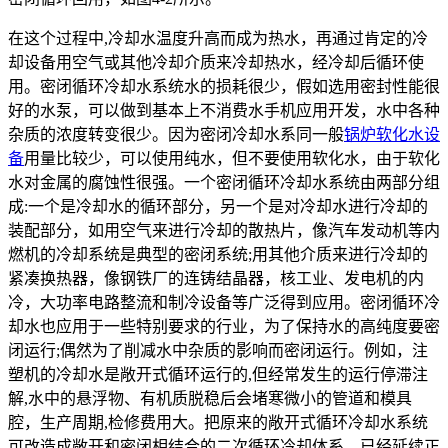
在这个过程中,冷却水温度升高而成为热水，再通过肯定的冷
却设备用空气或其他冷却介质来冷却热水，经冷却后循环使
用。密闭循环冷却水系统水的损耗很少，假如选用密封性能很
好的水泵，可以做到基本上不消费水手机应用开发，水中各种
杂质的浓度转变很少。因为密闭冷却水系同一般
锅炉软化水设
备
用量比较少，可以使用纯水，但不要使用软化水，由于软化
水对金属的腐蚀性很强。一个密闭循环冷却水系统由两部分组
成:一个是冷却水的循环部分，另一个是对冷却水进行冷却的
装配部分，如用空气来进行冷却的散热片，像汽车发动机等内
燃机的冷却系统是典型的密闭系统;用其他介质来进行冷却的
紧凑换热器，像钢铁厂的连铸结晶器，核工业、发电机的内
冷，大功率电路整流和制冷设备等广泛得到应用。密闭循环冷
却水也应用于一些特别要求的行业，为了保持水的高纯度要密
闭运行;偶然为了削减水中杂质的影响而密闭运行。例如，注
塑机的冷却水是敞开式循环运行的,但经常发生的运行停滞注
解,水中的悬浮物、有机质脱稳后会堵寒微小的管道和模具
腔，生产周期,检修费用大。把原来的敞开式循环冷却水系统
可改造成敞开和密闭相结合的二次循环冷却体系，已经延续正