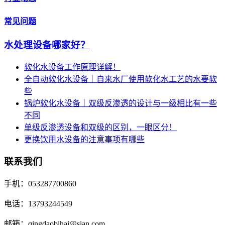
常见问题
水处理设备哪家好？
软化水设备工作原理详解！
全自动软化水设备｜自来水厂使用软化水工艺的水要软
些
锅炉软化水设备｜双级反渗透的设计与一级相比有一些
不同
单级反渗透设备和双级的区别，一眼区分！
更换饮用水设备的注意事项有哪些
联系我们
手机：053287700860
电话：13793244549
邮箱：qingdaobihai@sian.com