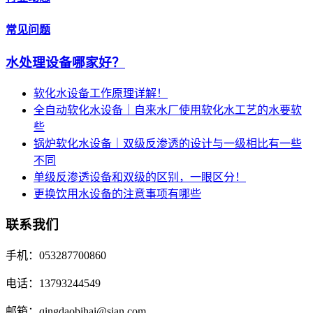
常见问题
水处理设备哪家好？
软化水设备工作原理详解！
全自动软化水设备｜自来水厂使用软化水工艺的水要软
些
锅炉软化水设备｜双级反渗透的设计与一级相比有一些
不同
单级反渗透设备和双级的区别，一眼区分！
更换饮用水设备的注意事项有哪些
联系我们
手机：053287700860
电话：13793244549
邮箱：qingdaobihai@sian.com