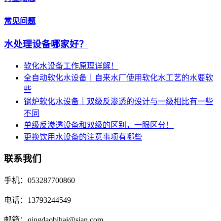
常见问题
水处理设备哪家好？
软化水设备工作原理详解！
全自动软化水设备｜自来水厂使用软化水工艺的水要软
些
锅炉软化水设备｜双级反渗透的设计与一级相比有一些
不同
单级反渗透设备和双级的区别，一眼区分！
更换饮用水设备的注意事项有哪些
联系我们
手机：053287700860
电话：13793244549
邮箱：qingdaobihai@sian.com