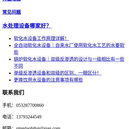
常见问题
水处理设备哪家好？
软化水设备工作原理详解！
全自动软化水设备｜自来水厂使用软化水工艺的水要软
些
锅炉软化水设备｜双级反渗透的设计与一级相比有一些
不同
单级反渗透设备和双级的区别，一眼区分！
更换饮用水设备的注意事项有哪些
联系我们
手机：053287700860
电话：13793244549
邮箱：qingdaobihai@sian.com