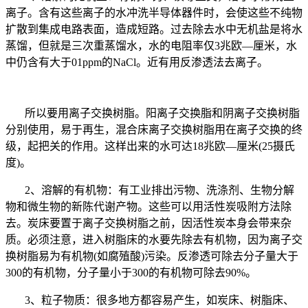
离子。含有这些离子的水冲洗半导体器件时，会使这些不纯物
扩散到集成电路表面，造成短路。过去除去水中无机盐是将水
蒸馏，但就是三次重蒸馏水，水的电阻率仅3兆欧—厘米，水
中仍含有大于01ppm的NaCl。近有用反渗透法去离子。
所以要用离子交换树脂。阳离子交换脂和阴离子交换树脂
分别使用，易于再生，混合床离子交换树脂用在离子交换的终
级，起把关的作用。这样出来的水可达18兆欧—厘米(25摄氏
度)。
2、溶解的有机物：有工业排出污物、洗涤剂、生物分解
物和微生物的新陈代谢产物。这些可以用活性炭吸附方法除
去。炭床要置于离子交换树脂之前，因活性炭本身会带来杂
质。必须注意，进入树脂床的水要先除去有机物，因为离子交
换树脂易为有机物(如腐殖酸)污染。反渗透可除去分子量大于
300的有机物，分子量小于300的有机物可除去90%。
3、粒子物质：很多地方都容易产生，如炭床、树脂床、