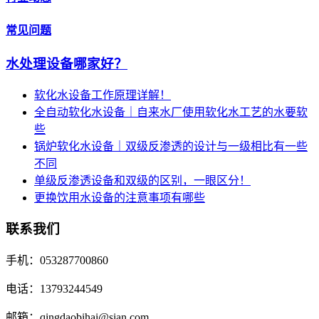
常见问题
水处理设备哪家好？
软化水设备工作原理详解！
全自动软化水设备｜自来水厂使用软化水工艺的水要软
些
锅炉软化水设备｜双级反渗透的设计与一级相比有一些
不同
单级反渗透设备和双级的区别，一眼区分！
更换饮用水设备的注意事项有哪些
联系我们
手机：053287700860
电话：13793244549
邮箱：qingdaobihai@sian.com