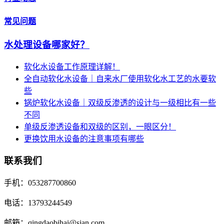
常见问题
水处理设备哪家好？
软化水设备工作原理详解！
全自动软化水设备｜自来水厂使用软化水工艺的水要软
些
锅炉软化水设备｜双级反渗透的设计与一级相比有一些
不同
单级反渗透设备和双级的区别，一眼区分！
更换饮用水设备的注意事项有哪些
联系我们
手机：053287700860
电话：13793244549
邮箱：qingdaobihai@sian.com