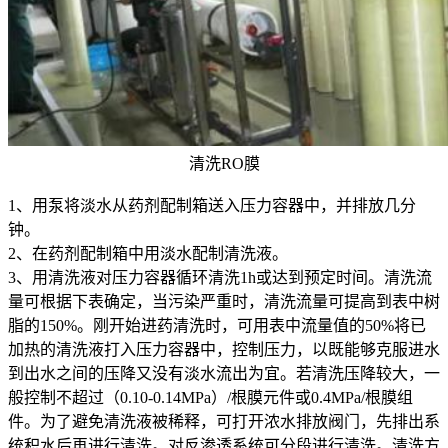
清洗RO膜
1、用泵将淡水从药剂配制箱送入压力容器中，并排放几分
钟。
2、在药剂配制箱中用淡水配制清洗液。
3、用清洗液对压力容器循环清洗1h或达到预定时间。清洗流
量可根据下表确定，当污染严重时，清洗流量可提高到表中树
脂的150%。刚开始进药清洗时，可用表中流量值的50%将已
加热的清洗液打入压力容器中，控制压力，以既能够克服进水
到出水之间的压降又没有淡水流出为宜。若清洗压降较大，一
般控制不超过（0.10-0.14MPa）/根膜元件或0.4MPa/根膜组
件。为了避免清洗液被稀释，可打开浓水排放阀门，先排出系
统积水后再进行清洗。对反渗透系统可分段进行清洗。清洗方