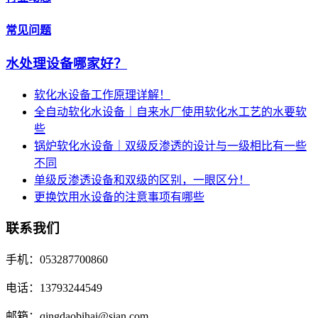
常见问题
水处理设备哪家好？
软化水设备工作原理详解！
全自动软化水设备｜自来水厂使用软化水工艺的水要软
些
锅炉软化水设备｜双级反渗透的设计与一级相比有一些
不同
单级反渗透设备和双级的区别，一眼区分！
更换饮用水设备的注意事项有哪些
联系我们
手机：053287700860
电话：13793244549
邮箱：qingdaobihai@sian.com