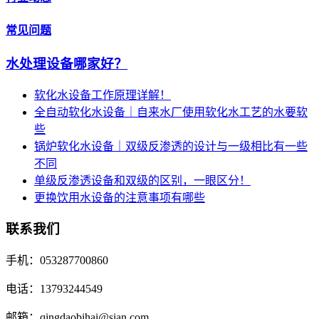
常见问题
水处理设备哪家好？
软化水设备工作原理详解！
全自动软化水设备｜自来水厂使用软化水工艺的水要软
些
锅炉软化水设备｜双级反渗透的设计与一级相比有一些
不同
单级反渗透设备和双级的区别，一眼区分！
更换饮用水设备的注意事项有哪些
联系我们
手机：053287700860
电话：13793244549
邮箱：qingdaobihai@sian.com