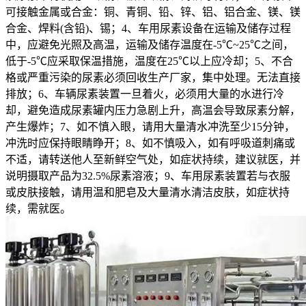
可接触金属或合金：铜、青铜、铅、锌、铝、铝合金、镁、镁
合金、焊料(含铅)、锡；4、车用尿素设备在运输及储存过程
中，应避免光照及高温，运输及储存温度在-5℃~25℃之间，
低于-5℃应采取保温措施，温度在25℃以上应冷却；5、不合
格或严重污染的尿素必须回收生产厂家，集中处理。无法直接
排放；6、车辆尿素装置一旦着火，必须用大量的水进行冷
却，避免造成尿素罐内压力急剧上升，高温会导致尿素分解，
产生爆炸；7、如不慎入眼，请用大量清水冲洗至少15分钟，
冲洗时应保持眼睛睁开；8、如不慎吸入，如有呼吸道刺痛或
不适，请转送他人至新鲜空气处，如症状持续，建议就医，并
说明摄取产品为32.5%尿素溶液；9、车用尿素装置若与衣服
或皮肤接触，请用温和肥皂及大量清水清洁皮肤，如症状持
续，需就医。