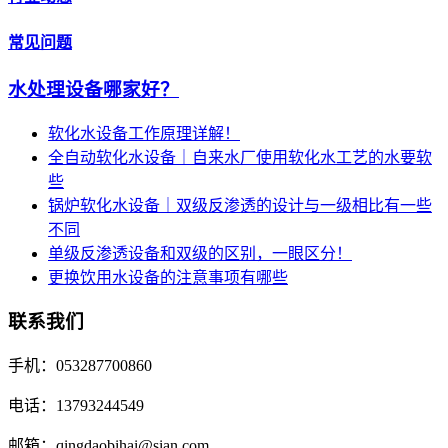
常见问题
水处理设备哪家好？
软化水设备工作原理详解！
全自动软化水设备｜自来水厂使用软化水工艺的水要软
些
锅炉软化水设备｜双级反渗透的设计与一级相比有一些
不同
单级反渗透设备和双级的区别，一眼区分！
更换饮用水设备的注意事项有哪些
联系我们
手机：053287700860
电话：13793244549
邮箱：qingdaobihai@sian.com