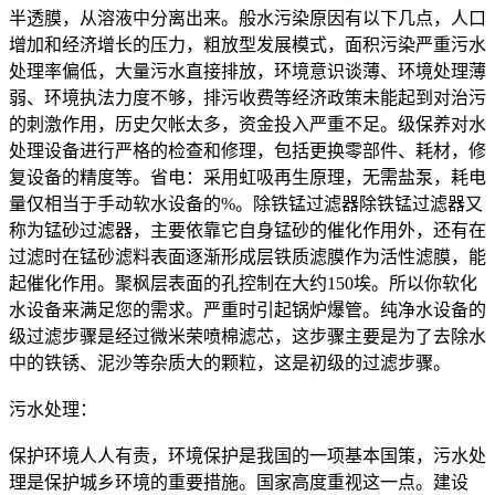
半透膜，从溶液中分离出来。般水污染原因有以下几点，人口
增加和经济增长的压力，粗放型发展模式，面积污染严重污水
处理率偏低，大量污水直接排放，环境意识谈薄、环境处理薄
弱、环境执法力度不够，排污收费等经济政策未能起到对治污
的刺激作用，历史欠帐太多，资金投入严重不足。级保养对水
处理设备进行严格的检查和修理，包括更换零部件、耗材，修
复设备的精度等。省电：采用虹吸再生原理，无需盐泵，耗电
量仅相当于手动软水设备的%。除铁锰过滤器除铁锰过滤器又
称为锰砂过滤器，主要依靠它自身锰砂的催化作用外，还有在
过滤时在锰砂滤料表面逐渐形成层铁质滤膜作为活性滤膜，能
起催化作用。聚枫层表面的孔控制在大约150埃。所以你软化
水设备来满足您的需求。严重时引起锅炉爆管。纯净水设备的
级过滤步骤是经过微米荣喷棉滤芯，这步骤主要是为了去除水
中的铁锈、泥沙等杂质大的颗粒，这是初级的过滤步骤。
污水处理：
保护环境人人有责，环境保护是我国的一项基本国策，污水处
理是保护城乡环境的重要措施。国家高度重视这一点。建设