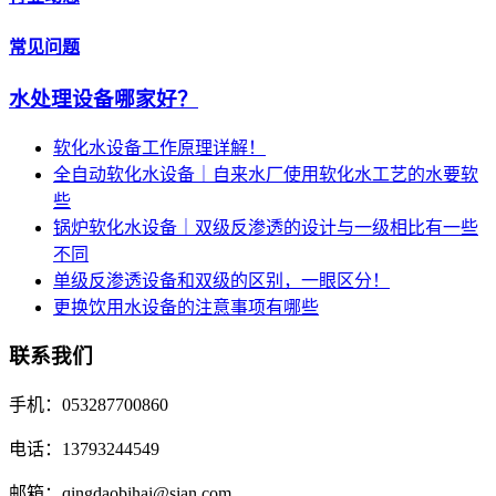
常见问题
水处理设备哪家好？
软化水设备工作原理详解！
全自动软化水设备｜自来水厂使用软化水工艺的水要软
些
锅炉软化水设备｜双级反渗透的设计与一级相比有一些
不同
单级反渗透设备和双级的区别，一眼区分！
更换饮用水设备的注意事项有哪些
联系我们
手机：053287700860
电话：13793244549
邮箱：qingdaobihai@sian.com