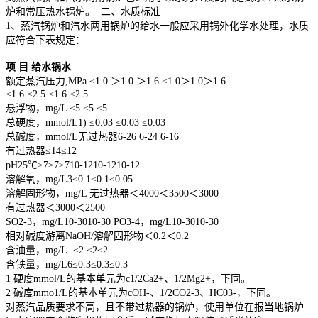
炉和常压热水锅炉。 二、水质标准
1、蒸汽锅炉和汽水两用锅炉的给水一般应采用锅外化学水处理，水质
应符合下表规定：
项 目 给水锅水
额定蒸汽压力,
MPa ≤1.0
＞1.0 ＞1.6 ≤1.0＞1.0＞1.6
≤1.6 ≤2.5 ≤1.6
≤2.5
悬浮物，mg/L
≤5
≤5 ≤5
总硬度，mmol/L1) ≤0.03
≤0.03
≤0.03
总碱度，mmol/L无过热器6-26 6-24 6-16
有过热器≤14≤12
pH25℃≥7≥7≥710-1210-1210-12
溶解氧，mg/L3≤0.1≤0.1≤0.05
溶解固形物，mg/L 无过热器＜4000＜3500＜3000
有过热器＜3000＜2500
SO2-3，mg/L10-3010-30 PO3-4，mg/L10-3010-30
相对碱度游离NaOH/溶解固形物＜0.2＜0.2
含油量，mg/L ≤2 ≤2≤2
含铁量，mg/L6≤0.3≤0.3≤0.3
1 硬度mmol/L的基本单元为c1/2Ca2+、1/2Mg2+，下同。
2 碱度mmo1/L的基本单元为cOH-、1/2CO2-3、HC03-，下同。
对蒸汽品质要求不高，且不带过热器的锅炉，使用单位在报当地锅炉