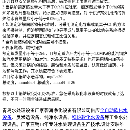
压力容器安全监察机构同意后，碱度指标上限值可适当放宽。
3 当锅炉额定蒸发量大于等于6t/h时应除氧，额定蒸发量小于6t/h的锅
炉如发现局部腐蚀时，给水应采取除氧措施，对 于供汽轮机用汽的锅
炉给水含氧量应小于等于0.05mg/L。
4 如测定溶解固形物有困难时，可采用测定电导率或氯离子C1-的方法
来间接控制，但溶解固形物与电导率或与氯离子Cl-的比值关系应根据
试验确定。并应定期复试和修正比值关系。
5 全焊接结构锅炉相对碱度可不控制。
6 仅限燃油、燃气锅炉
额定蒸发量小于等于2t/h，且额定蒸汽压力小于等于1.0MPa的蒸汽锅炉
和汽水两用锅炉（如对汽、水品质无特殊要求）也可采用锅内加药处
理。但必须对锅炉的结垢、腐蚀和水质加强监督，认真做好加药、排
污和清洗工作，其水质应符合下表规定。
项目给水锅炉水悬浮物，mg/L≤20
总硬度，mmol/l≤4 总碱度，mmol/l 8-26
根据以上锅炉软化水用水标准，您在采购软化水设备的时候就有了选
择，不可一时图省钱造成后患啊。
青岛水处理设备厂家碧海净化设备有限公司供应
全自动软化水
设备
、反渗透设备、纯净水设备、
锅炉软化水设备
等工业水处
理设备。厂家直销13年专注水处理设备生产技术,设计安装维