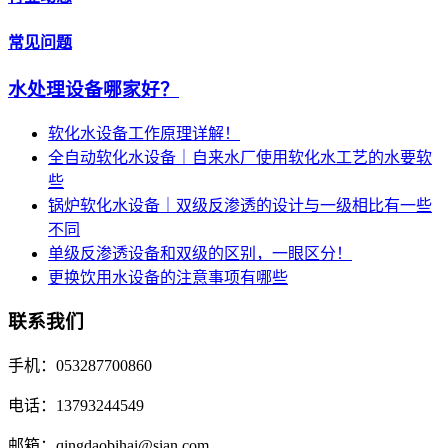
常见问题
水处理设备哪家好？
软化水设备工作原理详解！
全自动软化水设备｜自来水厂使用软化水工艺的水要软
些
锅炉软化水设备｜双级反渗透的设计与一级相比有一些
不同
单级反渗透设备和双级的区别，一眼区分！
更换饮用水设备的注意事项有哪些
联系我们
手机：053287700860
电话：13793244549
邮箱：qingdaobihai@sian.com