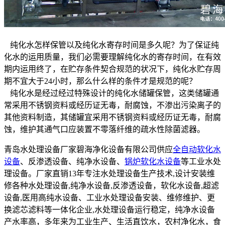
纯化水怎样保管以及纯化水寄存时间是多久呢？为了保证纯
化水的运用质量，我们必需要理解纯化水的寄存时间，在有效
期内运用终了，在贮存条件契合规范的状况下，纯化水贮存周
期不宜大于24小时，那么什么样的条件才是规范的呢？
纯化水是经过经过特殊设计的纯化水储罐保管，这类储罐通
常采用不锈钢资料或经历证无毒，耐腐蚀，不渗出污染离子的
其他资料制造，其储罐宜采用不锈钢资料或经历证无毒，耐腐
蚀，维护其通气口应装置不零落纤维的疏水性除菌滤器。
青岛水处理设备厂家碧海净化设备有限公司供应
全自动软化水
设备
、反渗透设备、纯净水设备、
锅炉软化水设备
等工业水处
理设备。厂家直销13年专注水处理设备生产技术,设计安装维
修各种水处理设备,纯净水设备,反渗透设备，软化水设备,超滤
设备,医用高纯水设备、工业水处理设备安装、维修维护、更
换滤芯滤料等一体化企业,水处理设备运行稳定，纯净水设备
产水率高，多年来为工业生产、生活直饮水，农村净化水，食