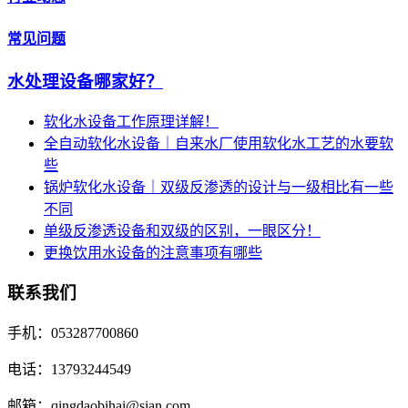
常见问题
水处理设备哪家好？
软化水设备工作原理详解！
全自动软化水设备｜自来水厂使用软化水工艺的水要软
些
锅炉软化水设备｜双级反渗透的设计与一级相比有一些
不同
单级反渗透设备和双级的区别，一眼区分！
更换饮用水设备的注意事项有哪些
联系我们
手机：053287700860
电话：13793244549
邮箱：qingdaobihai@sian.com