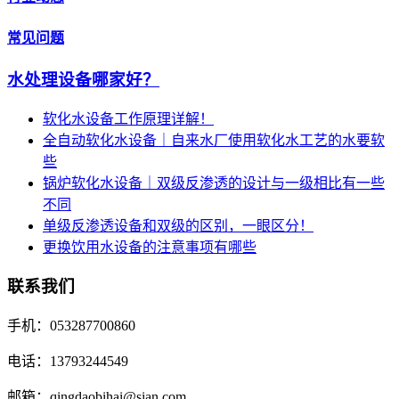
常见问题
水处理设备哪家好？
软化水设备工作原理详解！
全自动软化水设备｜自来水厂使用软化水工艺的水要软
些
锅炉软化水设备｜双级反渗透的设计与一级相比有一些
不同
单级反渗透设备和双级的区别，一眼区分！
更换饮用水设备的注意事项有哪些
联系我们
手机：053287700860
电话：13793244549
邮箱：qingdaobihai@sian.com