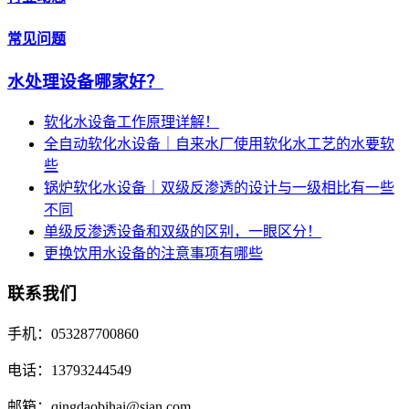
常见问题
水处理设备哪家好？
软化水设备工作原理详解！
全自动软化水设备｜自来水厂使用软化水工艺的水要软
些
锅炉软化水设备｜双级反渗透的设计与一级相比有一些
不同
单级反渗透设备和双级的区别，一眼区分！
更换饮用水设备的注意事项有哪些
联系我们
手机：053287700860
电话：13793244549
邮箱：qingdaobihai@sian.com