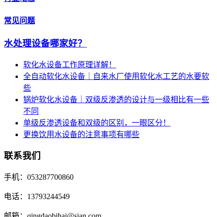
常见问题
水处理设备哪家好？
软化水设备工作原理详解！
全自动软化水设备｜自来水厂使用软化水工艺的水要软
些
锅炉软化水设备｜双级反渗透的设计与一级相比有一些
不同
单级反渗透设备和双级的区别，一眼区分！
更换饮用水设备的注意事项有哪些
联系我们
手机：053287700860
电话：13793244549
邮箱：qingdaobihai@sian.com