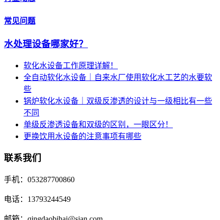
常见问题
水处理设备哪家好？
软化水设备工作原理详解！
全自动软化水设备｜自来水厂使用软化水工艺的水要软
些
锅炉软化水设备｜双级反渗透的设计与一级相比有一些
不同
单级反渗透设备和双级的区别，一眼区分！
更换饮用水设备的注意事项有哪些
联系我们
手机：053287700860
电话：13793244549
邮箱：qingdaobihai@sian.com