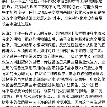
换)、快冲洗五个过程。不同软化水设备的所有工序特别很是
接 近，只是因为现实工艺的不同或控制的必要，可能会有一
些附加的流程。任何以钠离子交换为基础的软化水设备都是在
这五个流程的基础上发展来的(其中，全主动软化水设备会增
长盐水重注过程)。
反洗：工作一段时间后的设备，会在树脂上部拦截许多由原水
带来的污物，把这些污物除去后，离子交换树脂才能完全曝露
出来，再生的结果才能得到保证。反洗过程就是水从树脂的底
部洗入，从顶部流出，如许可以把顶部拦截下来的污物冲走。
这个过程一样平常必要5-15分钟左右。 吸盐(再生)：即将盐
水注入树脂罐体的过程，传统设备是采用盐泵将盐水注入，全
主动的设备是采用专用的内置喷射器将盐水吸入(只要进水有
肯定的压力即 可)。在现实工作过程中，盐水以较慢的速度流
过树脂的再生结果比单纯用盐水浸泡树脂的结果好，所以软化
水设备都是采用盐水慢速流过树脂的方法再生，这个过 程一
样平常必要30分钟左右，现实时间受用盐量的影响。 慢冲洗
(置换)：在用盐水流过树脂以后，用原水以同样的流速慢慢将
树脂中的盐悉数冲洗干净的过程叫慢冲洗，因为这个冲洗过程