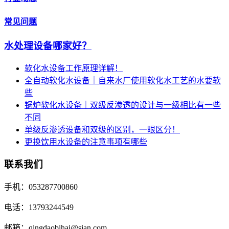
常见问题
水处理设备哪家好？
软化水设备工作原理详解！
全自动软化水设备｜自来水厂使用软化水工艺的水要软
些
锅炉软化水设备｜双级反渗透的设计与一级相比有一些
不同
单级反渗透设备和双级的区别，一眼区分！
更换饮用水设备的注意事项有哪些
联系我们
手机：053287700860
电话：13793244549
邮箱：qingdaobihai@sian.com