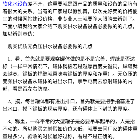
软化水设备
差不齐，这重要就是跟产品的质量和设备的品牌有
着很大的关系。当有的厂家是以假乱真，以次充好卖的价格便
宜的时候网站建设价格，非专业人士就要睁大眼睛去辨别了。
下面小编就给大家介绍下购买供水设备设备必要做的的几点，
加以辨别真伪：
购买优质无负压供水设备必要做的几点
1、看，首先就是要观察罐体做的是不是完善，焊缝是否达
标（一样平常情况下，罐体钢板若是越厚百度关键词，焊缝就
会越宽，钢板的焊缝就意味着钢板的厚度和净重）。无负压的
变频供水设备从罐体的进出水口，拿手电筒去照射罐体的内
部，看是否左右防腐。
2、摸，每台罐体都有进出排口，首先就是要把手指塞进了
出水口，摸下钢板的现实厚度，还有罐体上下封头的厚度。
3、称重，一样平常的大型罐子是必要吊车起吊的，人是抬
不动的。所以购买之前假如价位太低，就要去问厂家的罐体重
量是多少，验收的时候最好过称，看是不是正确的。