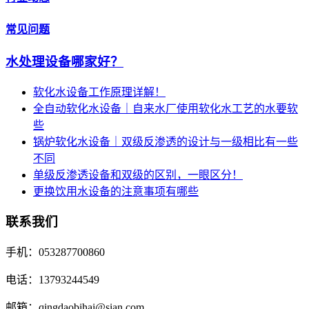
常见问题
水处理设备哪家好？
软化水设备工作原理详解！
全自动软化水设备｜自来水厂使用软化水工艺的水要软
些
锅炉软化水设备｜双级反渗透的设计与一级相比有一些
不同
单级反渗透设备和双级的区别，一眼区分！
更换饮用水设备的注意事项有哪些
联系我们
手机：053287700860
电话：13793244549
邮箱：qingdaobihai@sian.com