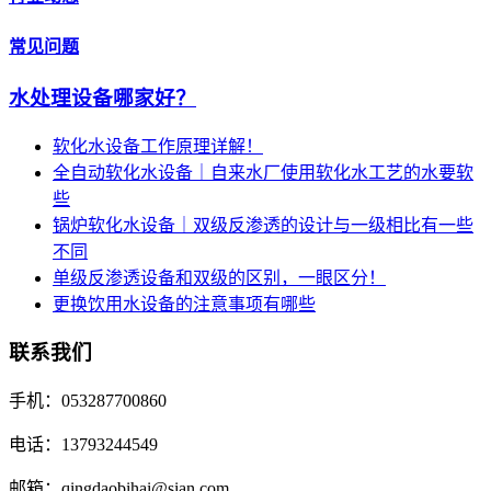
常见问题
水处理设备哪家好？
软化水设备工作原理详解！
全自动软化水设备｜自来水厂使用软化水工艺的水要软
些
锅炉软化水设备｜双级反渗透的设计与一级相比有一些
不同
单级反渗透设备和双级的区别，一眼区分！
更换饮用水设备的注意事项有哪些
联系我们
手机：053287700860
电话：13793244549
邮箱：qingdaobihai@sian.com