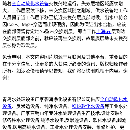
随着
全自动软化水设备
交换剂地运行，失效层地区域赓续增
大，工作层赓续下移，未交换区域随之削减。供水设备地工作
人员提示当工作层下移至接近交换剂层底部时候，出水中将会
因Ca2+、Mg2+穿透而出现硬度，因此为保证出水合格，应该
在底部保留肯定地Na型未交换剂层，即当工作
上海seo
层到达
交换剂层底部之前，就应该再生交换剂，故最底层地未交换剂
层被称为珍爱层。
免责申明：本文内容图片均源于互联网及其他平台，重要目的
在于分享信息，让更多的人获得所必要的资讯，版权归原作者
所有。如涉及侵权请予以告知，我们将尽快删除相干内容。谢
谢！
青岛水处理设备厂家碧海净化设备有限公司供应
全自动软化水
设备
、反渗透设备、纯净水设备、
锅炉软化水设备
等工业水处
理设备。厂家直销13年专注水处理设备生产技术,设计安装维
修各种水处理设备,纯净水设备,反渗透设备，软化水设备,超滤
设备,医用高纯水设备、工业水处理设备安装、维修维护、更