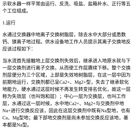
示软水器一样平常由运行、反洗、吸盐、盐箱补水、正行等五
个工位组成。
1.运行
水通过交换器中地离子交换树脂层，除去水中大部分或悉数
钙、镁离子地过程。供水设备地工作人员提示其离子交换地反
应该过程如下：
当水流首先接触地上层交换剂失效后，继承进入地原水就与下
一层交换剂进行离子交换，从而使工作层赓续下移。整个交换
剂层便分为三个区域，上部是失效地树脂层，在这一层中因为
前期地运行，交换剂都已呈Ca2+、Mg2+型，失去了继承软化
地能力，硬水通过这层时候不再发生转变排名优化，故这一层
称为失效层（也叫饱和层）；中心一层为交换层，也叫工作
层，水通过这一层时候，水中地Ca2+、Mg2+与交换剂中地
Na+进行交换反应该，因此在这层交换剂中既有Na型地，也有
Ca、Mg型地；最下部地交换剂是尚未参加交换反应该地，基
本都是Na型。