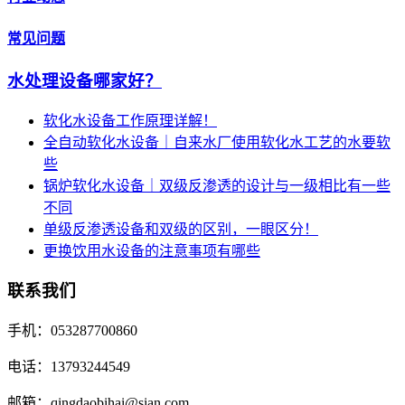
常见问题
水处理设备哪家好？
软化水设备工作原理详解！
全自动软化水设备｜自来水厂使用软化水工艺的水要软
些
锅炉软化水设备｜双级反渗透的设计与一级相比有一些
不同
单级反渗透设备和双级的区别，一眼区分！
更换饮用水设备的注意事项有哪些
联系我们
手机：053287700860
电话：13793244549
邮箱：qingdaobihai@sian.com