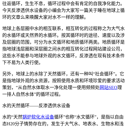
往返循环，生生不息，循环过程中会有肯定的自我净化能力。
今天反渗透供水设备的小编会为大家写一篇关于睡在地球上循
环的文章么来唤醒大家对水不一样的理解。
地球上各层圈中水的相互联系，相互转化的过程称之为大气水
的水循环或天然界的水循环。按其循环时的途径、速度以及涉
及层圈的范围，可分为水文循环和地质循环两类。地质循环是
指地球浅层圈和深层圈之间水的相互转化过程网站建设公司，
这些水不能参与地球外观的水文循环，反渗透在现有技术条件
下不易为人类行使。
另外，地球上的水除了天然循环，还有一种叫“社会循环”。它
是指地球外观的水资源，按照使用水质和环境珍爱的要求活动
策划，“从自然水体取水一净化处理一使用频频处
网站SEO
理
一排人自然水体”的循环过程。
水的天然循环——反渗透供水设备
水的“天然
锅炉软化水设备
循环”也称“水文循环”，是指以自由
态H20分子情势存在的，发生于大气水、地表水、生物水和浅