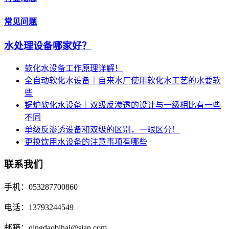
常见问题
水处理设备哪家好？
软化水设备工作原理详解！
全自动软化水设备｜自来水厂使用软化水工艺的水要软
些
锅炉软化水设备｜双级反渗透的设计与一级相比有一些
不同
单级反渗透设备和双级的区别，一眼区分！
更换饮用水设备的注意事项有哪些
联系我们
手机：053287700860
电话：13793244549
邮箱：qingdaobihai@sian.com