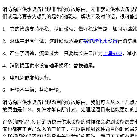
消防稳压供水设备出现非常的缘故原由，无非就是供水设备设
们就是必要去先想到的是如何解决，解决不及时的话，很可能
1、它的管路支持不稳，基础松动：做好稳定管路，加固基础
2、液体中混有气体：这时候就必要进
锅炉软化水设备
行消防稳
3、产生了汽蚀，流量过大：只要增长进口压力
上海SEO
，减小
4、消防稳压供水设备轴承损坏：替换轴承。
5、电机超载发热运行。
6、叶轮不平衡：替换叶轮。
消防稳压供水设备出现题目的缘故原由，我们可以从以上几点
故原由是什么，如许才能有所针对，处理起题目来也能更加的
许多的同伙在使用消防稳压供水设备的时候都会碰到设备震荡
家也都有了更加深入的了解了，在以后碰到这种题目的时候最
么样疑问的话还可以继承来关注我们的网站，我们天天都有最