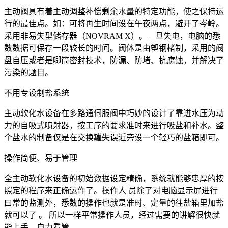
主动阀具有着主动调整补偿剩余水量的特定功能，使之保持运
行的最佳点。如：可将再生时间设在午夜两点，避开了岑岭。
采用非易失型储存器（NOVRAM X）。—旦失电，电脑的悉
数数据可保存一段较长的时间。阀体是由塑钢楮制，采用的阀
盘自压或者是唧筒密封技术，防漏、防堵、抗腐蚀，并解决了
污染的题目。
不用专设制盐系统
主动软化水设备在多路通伺服阀中巧妙的设计了靠进水压为动
力的自吸式喷射器，按工序的要求准时来进行吸盐和补水。整
个盐水的制备仅是在交换罐失误近旁设一个轻巧的盐箱即可。
操作简便、易于管理
全主动软化水设备的初始数据设定精确，系统就能够忠厚的按
照定的程序来正确运作了。操作人 员除了对电脑显示屏进行
曰常的监测外，悉数的操作也就是准时、定量的往盐箱里加盐
就可以了 。 所以一样平常操作人员，经过需要的讲解很快就
能上手，自力看管。