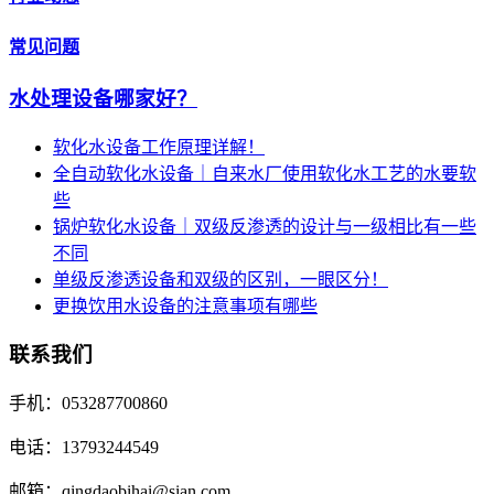
常见问题
水处理设备哪家好？
软化水设备工作原理详解！
全自动软化水设备｜自来水厂使用软化水工艺的水要软
些
锅炉软化水设备｜双级反渗透的设计与一级相比有一些
不同
单级反渗透设备和双级的区别，一眼区分！
更换饮用水设备的注意事项有哪些
联系我们
手机：053287700860
电话：13793244549
邮箱：qingdaobihai@sian.com