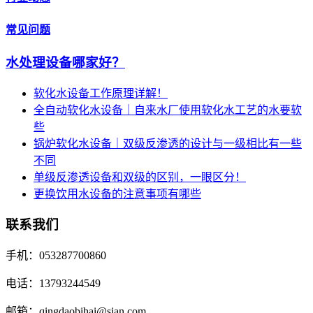
常见问题
水处理设备哪家好？
软化水设备工作原理详解！
全自动软化水设备｜自来水厂使用软化水工艺的水要软
些
锅炉软化水设备｜双级反渗透的设计与一级相比有一些
不同
单级反渗透设备和双级的区别，一眼区分！
更换饮用水设备的注意事项有哪些
联系我们
手机：053287700860
电话：13793244549
邮箱：qingdaobihai@sian.com