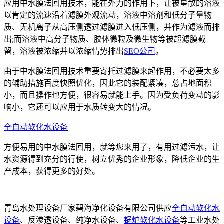
应用中水膜法回用技术，能在外力的作用下，让被星散的溶液
以肯定的流速沿着滤膜外观流动，溶液中溶剂和低分子量物
质、无机离子从高压侧透过滤膜进入低压侧，并作为滤液而排
出;而溶液中高分子物质、胶体微粒及微生物等被超滤膜截
留，溶液被浓缩并以浓缩情势排出
SEO公司
。
由于中水膜法回用技术重要寄托过滤膜来起作用，不必要太多
的辅助措施百度快照优化，因此它的装配紧凑，总占地面积
小，而且操作也方便，很容易就能上手。因为受负荷变动的影
响小，它还可以应用于水质转变大的情况。
全自动软化水设备
方便易用的中水膜法回用，就等您来用了，有用过滤污水，让
水资源得到充分的行使，树立优秀的企业形象，降低企业的生
产成本，获得更多的好处。
青岛水处理设备厂家碧海净化设备有限公司供应
全自动软化水
设备
、反渗透设备、纯净水设备、
锅炉软化水设备
等工业水处