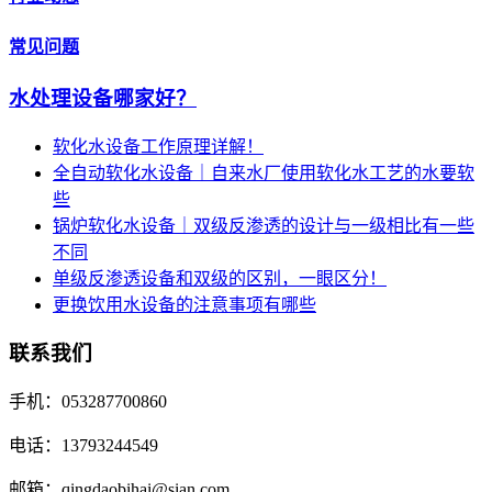
常见问题
水处理设备哪家好？
软化水设备工作原理详解！
全自动软化水设备｜自来水厂使用软化水工艺的水要软
些
锅炉软化水设备｜双级反渗透的设计与一级相比有一些
不同
单级反渗透设备和双级的区别，一眼区分！
更换饮用水设备的注意事项有哪些
联系我们
手机：053287700860
电话：13793244549
邮箱：qingdaobihai@sian.com