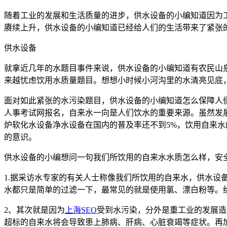
随着工业的发展和生活质量的进步，供水设备的小编知道因为
赓续上升，供水设备的小编知道已经给人们的生活带来了紧张
供水设备
就拿近几年的水题目事件来说，供水设备的小编知道有农民山
来越忧虑饮用水质量题目。想想小时候小河沟里的水清亮见底，
面对如此紧张的水污染题目，供水设备的小编知道怎么保障人
人事考试网报名，自来水一向是人们饮水的重要来源。虽然发
炉软化水设备净水设备在国内的普及率还不到5%，饮用自来
的意识。
供水设备的小编想问一句我们所饮用的自来水水质怎么样，安
1.据采访水专家的有关人士称像我们所饮用的自来水，供水
水都只是简单的过滤一下，最常见的就是使用氯、漂白粉等。
2、其次就是因为
上海SEO
受到水污染，分外是重工业的发展造
超标的自来水将会导致患上肺病、肝病、心脏衰竭等症状。再