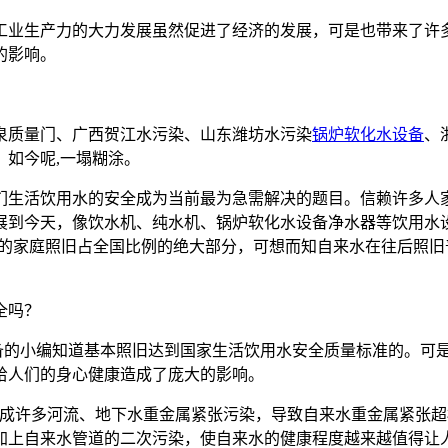
工业生产力的大力发展虽然促进了经济的发展，可是也带来了许
的影响。
泉质量门、广西贺江水污染、山东潍坊水污染
锅炉软化水设备
、
如今呢,一塌糊涂。
们生活饮用水的安全成为当前最为急需解决的题目。信赖许多人家
展到今天，像饮水机、纯水机、锅炉软化水设备净水器等饮用水
水的家庭照旧占全国比例的绝大部分，可想而知自来水在往后照
全吗？
设备的小编知道基本照旧达到国家生活饮用水安全质量标准的。可
给人们的身心健康造成了庞大的影响。
成许多河流、地下水重金属紧张污染，导致自来水重金属紧张超
加上自来水管道的二次污染，使自来水的健康程度越来越值得让