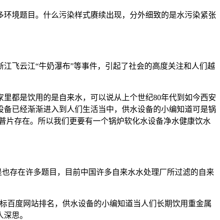
多环境题目。什么污染样式赓续出现，分外细致的是水污染紧张
浙江飞云江“牛奶瀑布”等事件，引起了社会的高度关注和人们越
里都是饮用的是自来水，可以说从上个世纪80年代到如今西安
设备已经渐渐进入到人们生活当中，供水设备的小编知道可是锅
旧普片存在。所以我们更要有一个锅炉软化水设备净水健康饮水
是也存在许多题目，目前中国许多自来水水处理厂所过滤的自来
标百度网站排名，供水设备的小编知道当人们长期饮用重金属
人深思。