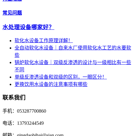
常见问题
水处理设备哪家好？
软化水设备工作原理详解！
全自动软化水设备｜自来水厂使用软化水工艺的水要软
些
锅炉软化水设备｜双级反渗透的设计与一级相比有一些
不同
单级反渗透设备和双级的区别，一眼区分！
更换饮用水设备的注意事项有哪些
联系我们
手机：053287700860
电话：13793244549
邮箱：qingdaobihai@sian.com