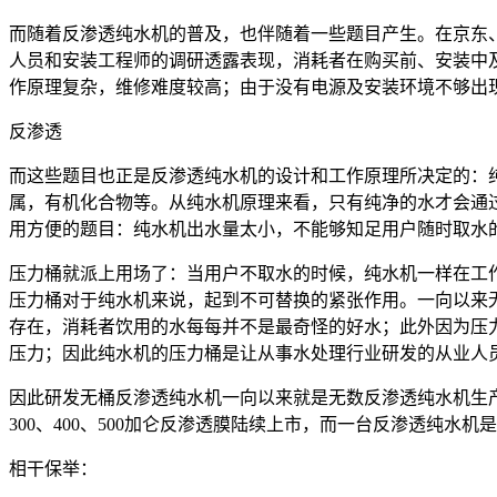
而随着反渗透纯水机的普及，也伴随着一些题目产生。在京东
人员和安装工程师的调研透露表现，消耗者在购买前、安装中
作原理复杂，维修难度较高；由于没有电源及安装环境不够出
反渗透
而这些题目也正是反渗透纯水机的设计和工作原理所决定的：
属，有机化合物等。从纯水机原理来看，只有纯净的水才会通过
用方便的题目：纯水机出水量太小，不能够知足用户随时取水
压力桶就派上用场了：当用户不取水的时候，纯水机一样在工
压力桶对于纯水机来说，起到不可替换的紧张作用。一向以来
存在，消耗者饮用的水每每并不是最奇怪的好水；此外因为压
压力；因此纯水机的压力桶是让从事水处理行业研发的从业人
因此研发无桶反渗透纯水机一向以来就是无数反渗透纯水机生产
300、400、500加仑反渗透膜陆续上市，而一台反渗透纯
相干保举：