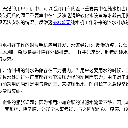
、天猫的用户评价中，可以看到用户的差评重要集中在纯水机占
及使用后的题目重要集中在：反渗透锅炉软化水设备净水器占用
现无法安装的情况、反渗透
SEO公司
纯水机工作带来的浓水排放
纯水机在工作的时候手机应用开发，水流经过RO反渗透膜，过
RO膜，杂质将被排除在外被排走。一样平常来说，制造的纯水和
的要求。
作，将制得的纯水先储存在压力桶内，当用户必要用水的时候，
无数水处理行业厂家都在为解决压力桶的题目而努力，由于对于
力桶采用的原理是用气囊的压力来挤压出水，时间长了之后经常
员爱恨交织。
企业的紧张课题；因为常用50加仑膜的过滤水流量不够，因此加
水机是一套系统，除了膜之外辽宁人事考试，与之匹配的泵、膜壳