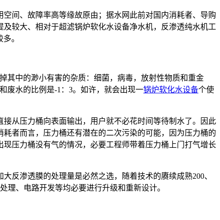
用空间、故障率高等缘故原由；据水网此前对国内消耗者、导购
提及较大、相对于超滤锅炉软化水设备净水机，反渗透纯水机工
较多。
滤掉其中的渺小有害的杂质：细菌，病毒，放射性物质和重金
废水的比例是-1：3。如许，就会出现一
锅炉软化水设备
个使
直接从压力桶向表面输出，用户就不必花时间等待制水了。因此
消耗者而言，压力桶还有潜在的二次污染的可能，因为压力桶的
出现压力桶没有气的情况，必要工程师带着压力桶上门打气增长
大反渗透膜的处理量是必然之选，随着技术的赓续成熟200、
、预处理、电路开发等均必要进行升级和重新设计。