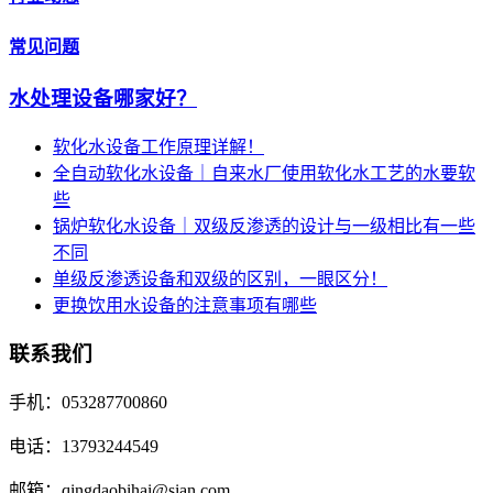
常见问题
水处理设备哪家好？
软化水设备工作原理详解！
全自动软化水设备｜自来水厂使用软化水工艺的水要软
些
锅炉软化水设备｜双级反渗透的设计与一级相比有一些
不同
单级反渗透设备和双级的区别，一眼区分！
更换饮用水设备的注意事项有哪些
联系我们
手机：053287700860
电话：13793244549
邮箱：qingdaobihai@sian.com