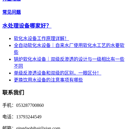
常见问题
水处理设备哪家好？
软化水设备工作原理详解！
全自动软化水设备｜自来水厂使用软化水工艺的水要软
些
锅炉软化水设备｜双级反渗透的设计与一级相比有一些
不同
单级反渗透设备和双级的区别，一眼区分！
更换饮用水设备的注意事项有哪些
联系我们
手机：053287700860
电话：13793244549
邮箱：qingdaobihai@sian.com