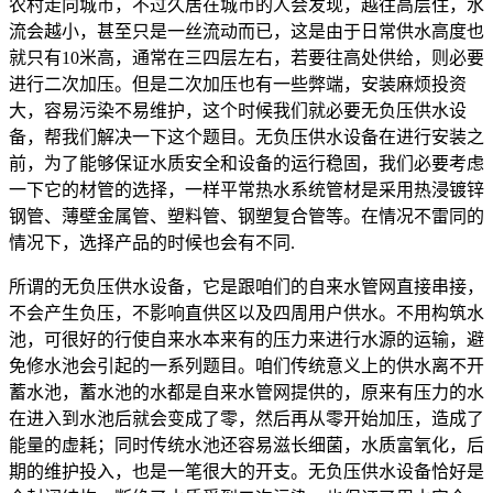
农村走向城市，不过久居在城市的人会发现，越往高层住，水
流会越小，甚至只是一丝流动而已，这是由于日常供水高度也
就只有10米高，通常在三四层左右，若要往高处供给，则必要
进行二次加压。但是二次加压也有一些弊端，安装麻烦投资
大，容易污染不易维护，这个时候我们就必要无负压供水设
备，帮我们解决一下这个题目。无负压供水设备在进行安装之
前，为了能够保证水质安全和设备的运行稳固，我们必要考虑
一下它的材管的选择，一样平常热水系统管材是采用热浸镀锌
钢管、薄壁金属管、塑料管、钢塑复合管等。在情况不雷同的
情况下，选择产品的时候也会有不同.
所谓的无负压供水设备，它是跟咱们的自来水管网直接串接，
不会产生负压，不影响直供区以及四周用户供水。不用构筑水
池，可很好的行使自来水本来有的压力来进行水源的运输，避
免修水池会引起的一系列题目。咱们传统意义上的供水离不开
蓄水池，蓄水池的水都是自来水管网提供的，原来有压力的水
在进入到水池后就会变成了零，然后再从零开始加压，造成了
能量的虚耗；同时传统水池还容易滋长细菌，水质富氧化，后
期的维护投入，也是一笔很大的开支。无负压供水设备恰好是